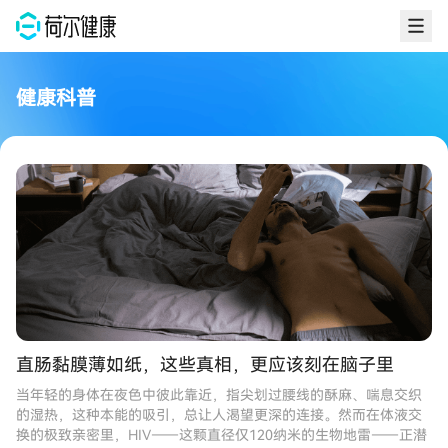
健康科普
HIV暴露后预防：20个常见问题解答
在发生可能感染HIV的高危行为后，许多人会陷入恐慌与无助。此时，
HIV暴露后预防（PEP）是至关重要的“黄金补救措施”。为了让大家能快
速、准确地了解PEP，我们整理了20个最常见的疑问，为你一一解答。
直肠黏膜薄如纸，这些真相，更应该刻在脑子里
当年轻的身体在夜色中彼此靠近，指尖划过腰线的酥麻、喘息交织
的湿热，这种本能的吸引，总让人渴望更深的连接。然而在体液交
换的极致亲密里，HIV——这颗直径仅120纳米的生物地雷——正潜